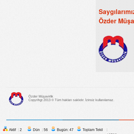
Saygılarımı
Özder Müşav
Özder Müşavirlik
Copyrihgt 2013 © Tüm hakları saklıdır. İzinsiz kullanılamaz.
Aktif
: 2
Dün
: 56
Bugün
: 47
Toplam Tekil
: