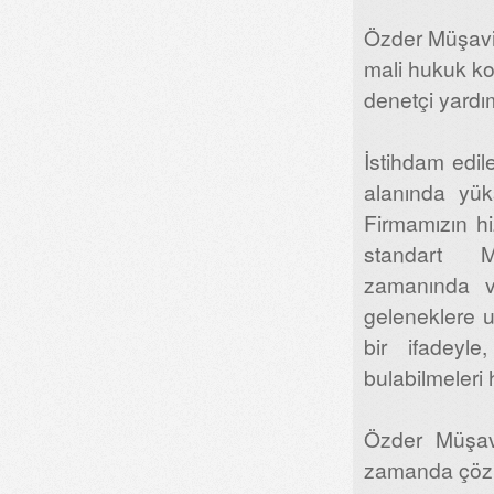
Özder Müşavirl
mali hukuk ko
denetçi yardı
İstihdam edil
alanında yük
Firmamızın h
standart Mü
zamanında v
geleneklere 
bir ifadeyle
bulabilmeleri
Özder Müşavi
zamanda çözüm