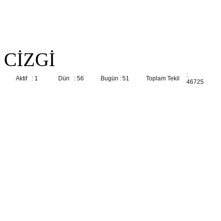
CİZGİ
:
Aktif
: 1
Dün
: 56
Bugün
: 51
Toplam Tekil
46725